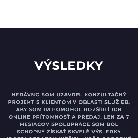
PŘEMYSLAV KOLÁŘ
VÝSLEDKY
KADRIA
Majitel
Práce Adriána je zdlouhavá a náročná,
ale o to větší význam pro naši firmu má.
NEDÁVNO SOM UZAVREL KONZULTAČNÝ
Díky němu stoupáme v žebříčcích
PROJEKT S KLIENTOM V OBLASTI SLUŽIEB,
vyhledávačů stále výše.
ABY SOM IM POMOHOL ROZŠÍRIŤ ICH
ONLINE PRÍTOMNOSŤ A PREDAJ. LEN ZA 7
MESIACOV SPOLUPRÁCE SOM BOL
SCHOPNÝ ZÍSKAŤ SKVELÉ VÝSLEDKY