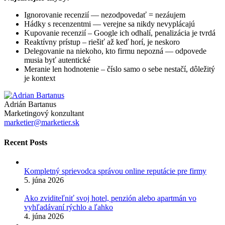
Ignorovanie recenzií — nezodpovedať = nezáujem
Hádky s recenzentmi — verejne sa nikdy nevyplácajú
Kupovanie recenzií – Google ich odhalí, penalizácia je tvrdá
Reaktívny prístup – riešiť až keď horí, je neskoro
Delegovanie na niekoho, kto firmu nepozná — odpovede
musia byť autentické
Meranie len hodnotenie – číslo samo o sebe nestačí, dôležitý
je kontext
Adrián Bartanus
Marketingový konzultant
marketier@marketier.sk
Recent Posts
Kompletný sprievodca správou online reputácie pre firmy
5. júna 2026
Ako zviditeľniť svoj hotel, penzión alebo apartmán vo
vyhľadávaní rýchlo a ľahko
4. júna 2026