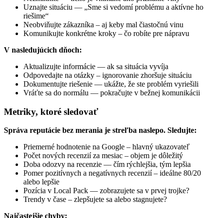
Uznajte situáciu — „Sme si vedomí problému a aktívne ho
riešime“
Neobviňujte zákazníka – aj keby mal čiastočnú vinu
Komunikujte konkrétne kroky – čo robíte pre nápravu
V nasledujúcich dňoch:
Aktualizujte informácie — ak sa situácia vyvíja
Odpovedajte na otázky – ignorovanie zhoršuje situáciu
Dokumentujte riešenie — ukážte, že ste problém vyriešili
Vráťte sa do normálu — pokračujte v bežnej komunikácii
Metriky, ktoré sledovať
Správa reputácie bez merania je streľba naslepo. Sledujte:
Priemerné hodnotenie na Google – hlavný ukazovateľ
Počet nových recenzií za mesiac – objem je dôležitý
Doba odozvy na recenzie — čím rýchlejšia, tým lepšia
Pomer pozitívnych a negatívnych recenzií – ideálne 80/20
alebo lepšie
Pozícia v Local Pack — zobrazujete sa v prvej trojke?
Trendy v čase – zlepšujete sa alebo stagnujete?
Najčastejšie chyby: