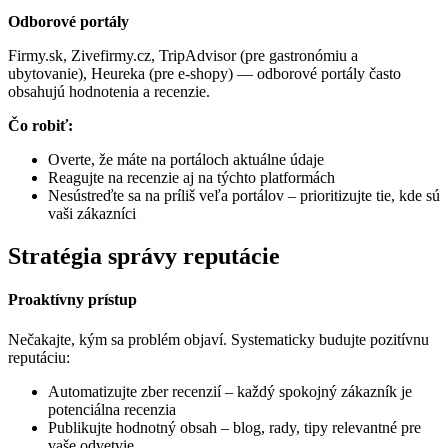
Odborové portály
Firmy.sk, Zivefirmy.cz, TripAdvisor (pre gastronómiu a
ubytovanie), Heureka (pre e-shopy) — odborové portály často
obsahujú hodnotenia a recenzie.
Čo robiť:
Overte, že máte na portáloch aktuálne údaje
Reagujte na recenzie aj na týchto platformách
Nesústreďte sa na príliš veľa portálov – prioritizujte tie, kde sú
vaši zákazníci
Stratégia správy reputácie
Proaktívny prístup
Nečakajte, kým sa problém objaví. Systematicky budujte pozitívnu
reputáciu:
Automatizujte zber recenzií – každý spokojný zákazník je
potenciálna recenzia
Publikujte hodnotný obsah – blog, rady, tipy relevantné pre
vaše odvetvie