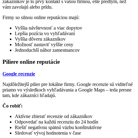
zákazníkov je to prvý kontakt s vašou firmou, ešte predtým, než
vám zavolajú alebo prídu.
Firmy so silnou online reputáciou majú:
Vyššia návštevnosť a viac dopytov
Lepšia pozícia vo vyhľadávaní
Vyššia dôveru zákazníkov
Možnosť nastaviť vyššie ceny
Jednoduchší nábor zamestnancov
Piliere online reputácie
Google recenzie
Najdôležitejší pilier pre lokálne firmy. Google recenzie sú viditeľné
priamo vo výsledkoch vyhľadávania a Google Maps – teda presne
tam, kde zákazníci hľadajú.
Čo robiť:
Aktívne zbierať recenzie od zákazníkov
Odpovedať na každú recenziu do 24 hodín
Riešiť negatívnu spätnú väzbu konštruktívne
Sledovať vývoj hodnotenia v čase