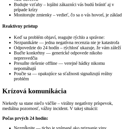
Budujte vzťahy – lojálni zákazníci vás budú brániť aj v
prípade krízy
Monitorujte zmienky – vedieť, čo sa o vás hovorí, je základ
Reaktívny prístup
Keď sa problém objaví, reagujte rýchlo a správne:
Nezpanikárte — jedna negatívna recenzia nie je katastrofa
Odpovedzte do 24 hodín – rýchlosť ukazuje, že vám záleží
Buďte konkrétny — generické odpovede nikoho
nepresvedčia
Presuňte riešenie offline — verejné hádky nikomu
nepomáhajú
Poučte sa — opakujúce sa sťažnosti signalizujú reálny
problém
Krízová komunikácia
Niekedy sa stane niečo väčšie – virálny negatívny príspevok,
mediálna pozornosť, vážny incident. V takej situácii:
Počas prvých 24 hodín:
Nezmĺknite — ticho je vnímané ako priznanie viny