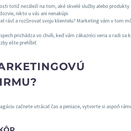
sti totiž nezáleží na tom, aké skvelé služby alebo produkty
ozvie, nikto u vás ani nenakúpi.
cel rásť a rozširovať svoju klientelu? Marketing vám v tom m
spech prichádza vo chvíli, keď vám zákazníci veria a radi sa 
zby ešte prehĺbiť.
MARKETINGOVÚ
FIRMU?
agáciu začnete utrácať čas a peniaze, vytvorte si aspoň rá
SKÔR