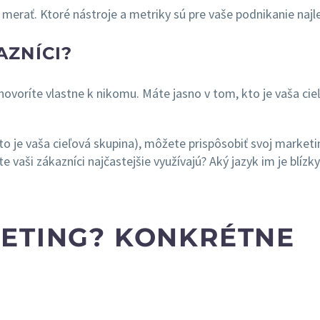
ho merať. Ktoré nástroje a metriky sú pre vaše podnikanie najl
KAZNÍCI?
hovoríte vlastne k nikomu. Máte jasno v tom, kto je vaša cie
o je vaša cieľová skupina), môžete prispôsobiť svoj marketi
te vaši zákazníci najčastejšie využívajú? Aký jazyk im je blízk
KETING? KONKRÉTNE