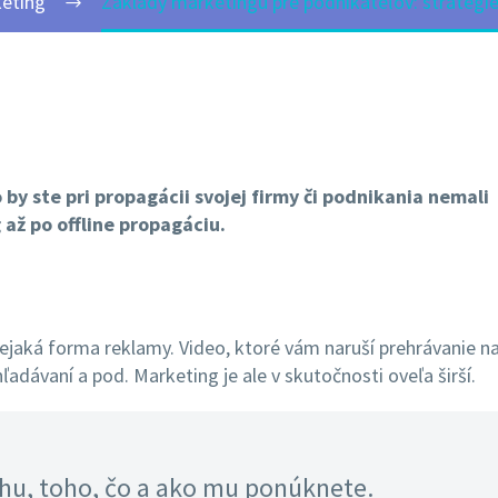
eting
Základy marketingu pre podnikateľov: stratégie
o by ste pri propagácii svojej firmy či podnikania nemali
až po offline propagáciu.
ejaká forma reklamy. Video, ktoré vám naruší prehrávanie n
ľadávaní a pod. Marketing je ale v skutočnosti oveľa širší.
rhu, toho, čo a ako mu ponúknete.