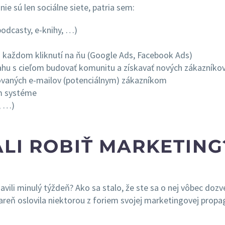
ie sú len sociálne siete, patria sem:
podcasty, e-knihy, …)
ri každom kliknutí na ňu (Google Ads, Facebook Ads)
sahu s cieľom budovať komunitu a získavať nových zákazníko
zovaných e-mailov (potenciálnym) zákazníkom
om systéme
, …)
ALI ROBIŤ MARKETING
avili minulý týždeň? Ako sa stalo, že ste sa o nej vôbec dozv
areň oslovila niektorou z foriem svojej marketingovej propa