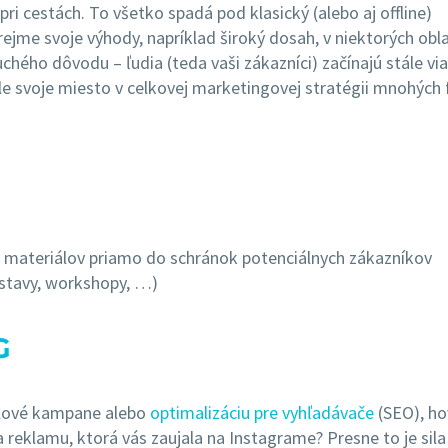
pri cestách. To všetko spadá pod klasický (alebo aj offline)
me svoje výhody, napríklad široký dosah, v niektorých obl
uchého dôvodu – ľudia (teda vaši zákazníci) začínajú stále via
e svoje miesto v celkovej marketingovej stratégii mnohých 
 materiálov priamo do schránok potenciálnych zákazníkov
ýstavy, workshopy, …)
G
ilové kampane alebo
optimalizáciu pre vyhľadávače
(SEO), h
a reklamu, ktorá vás zaujala na Instagrame? Presne to je sila