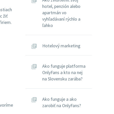
hotel, penzión alebo
astiach
apartmán vo
c žiť
vyhľadávaní rýchlo a
firiem.
ľahko
Hotelový marketing
Ako funguje platforma
OnlyFans a kto na nej
na Slovensku zarába?
Ako funguje a ako
ovoríme
zarobiť na OnlyFans?