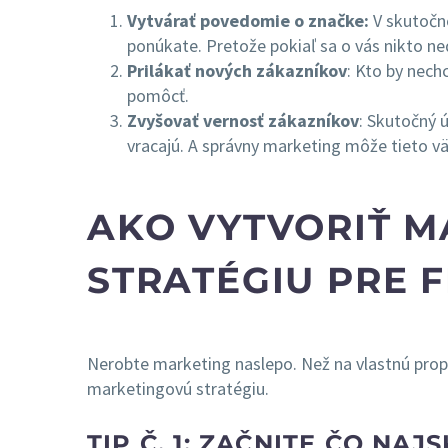
Vytvárať povedomie o značke:
V skutočno
ponúkate. Pretože pokiaľ sa o vás nikto ned
Prilákať nových zákazníkov
: Kto by nech
pomôcť.
Zvyšovať vernosť zákazníkov
: Skutočný ú
vracajú. A správny marketing môže tieto vä
AKO VYTVORIŤ 
STRATÉGIU PRE 
Nerobte marketing naslepo. Než na vlastnú prop
marketingovú stratégiu.
TIP Č. 1: ZAČNITE ČO NAJ