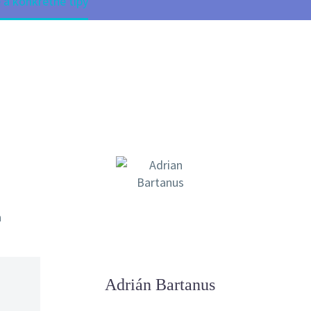
 a konkrétne tipy
a
Adrián Bartanus